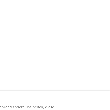
r Websites übernimmt Next Level keine
Anfrage per Email
Schreiben Sie uns gerne auf die
klassische Weise eine Email
 während andere uns helfen, diese