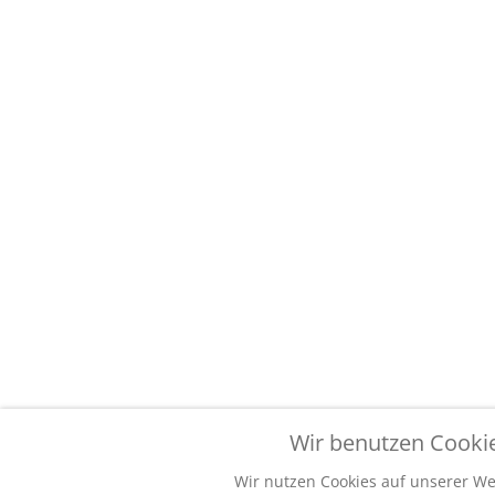
andere Websites, auf die mit einem Hyperlink 
Verantwortung.
Datenschutz
Hier geht es zu unseren
Datenschutzhinweisen
Telefonische Anfrage
Rufen Sie uns einfach unter der
folgenden Rufnummer an
Wir benutzen Cooki
0151-14551312
Wir nutzen Cookies auf unserer Web