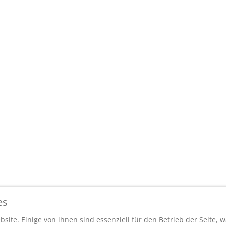
verwiesen wird. Auch für den Inhalt oder die Verfügbarkeit diese
Anfrage per Whatsapp
Schreiben Sie uns unkompliziert über
Whatsapp
es
Whatsapp Anfrage
site. Einige von ihnen sind essenziell für den Betrieb der Seite,